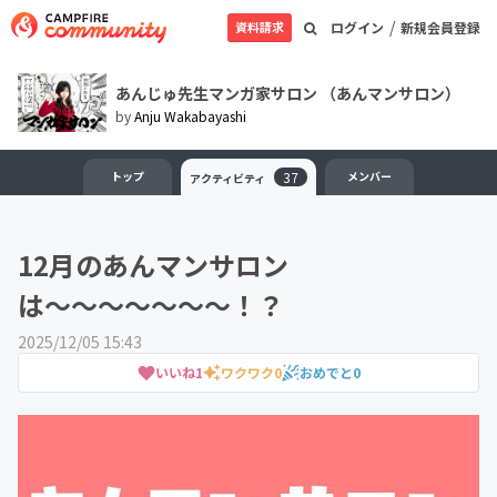
/
資料請求
ログイン
新規会員登録
あんじゅ先生マンガ家サロン （あんマンサロン）
by
Anju Wakabayashi
トップ
37
メンバー
アクティビティ
12月のあんマンサロン
は〜〜〜〜〜〜〜！？
2025/12/05 15:43
いいね
1
ワクワク
0
おめでと
0