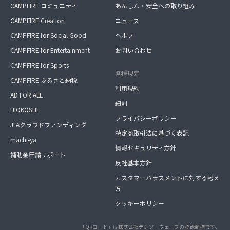
CAMPFIRE コミュニティ
あんしん・安全への取り組み
CAMPFIRE Creation
ニュース
CAMPFIRE for Social Good
ヘルプ
CAMPFIRE for Entertainment
お問い合わせ
CAMPFIRE for Sports
各種規定
CAMPFIRE ふるさと納税
利用規約
AD FOR ALL
細則
HIOKOSHI
プライバシーポリシー
JFAクラウドファンディング
特定商取引法に基づく表記
machi-ya
情報セキュリティ方針
補助金申請サポート
反社基本方針
カスタマーハラスメントに対する考え
方
クッキーポリシー
「QRコード」は株式会社デンソーウェーブの登録商標です。