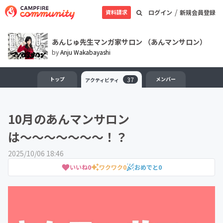
/
資料請求
ログイン
新規会員登録
あんじゅ先生マンガ家サロン （あんマンサロン）
by
Anju Wakabayashi
トップ
37
メンバー
アクティビティ
10月のあんマンサロン
は〜〜〜〜〜〜〜！？
2025/10/06 18:46
いいね
0
ワクワク
0
おめでと
0