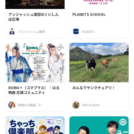
アンジャッシュ渡部のくいしん
PLANETS SCHOOL
ぼ広場
アンジャッシュ渡部
PLANETS
KOMA＋（コマプラス） ｜はる
みんなでサンクチュアリ！
駒座 応援コミュニティ
剣戟はる駒座｜KOMA＋（コマプラス）オーナー
Feel at home