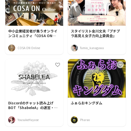
中小企業経営者が集うオンライ
スタイリスト金川文夫『プチプ
ンコミュニティ「COSA ON
ラ高見え女子力向上委員会』
Online」
COSA ON Online
fumio_kanagawa
Discordのチャット読み上げ
ふぁらおキングダム
BOT「ShabeleA」の運営・改
良
YousukeHayase
Pharao