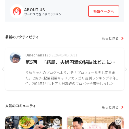
ABOUT US
特設ページへ
サービスの想いやミッション
最新のアクティビティ
もっと見る
Umechan3150
2026/08/08 06:11
第5回 「結局、夫婦円満の秘訣はどこにある？離婚率ランキングから見えた本当の答え」
うめちゃんのブログへようこそ！プロフィール少し変えまし
た。 2023年起業副業キャリアカテゴリ週刊ランキング半年1
位、2024年7月ストアカ最高峰のプロバッチ獲得しました！
今年はトップ講師のみ選ばれるストアカアワード2024に選ば
れました！初受賞です。本当にありがとうございます！スト
アカアワー...
人気のコミュニティ
もっと見る