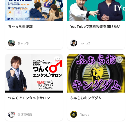
ちゃっち倶楽部
YouTubeで無料授業を届けたい
ちゃっち
morite2
つんく♂エンタメ♪サロン
ふぁらおキングダム
運営事務局
Pharao