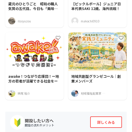
蔵元のひとりごと 昭和の職人
【ピックルボール】ジュニア日
気質の五代目。今日も「美味し
本代表SAKI 12歳。海外挑戦！
い」が気になって仕方ない
itosyuzou
makochi0910
awake！つながり応援団！ー地
地域共創型グランゼコール｜創
方の若者が活躍できる社会をー
業メンバーズ
妹尾 裕介
地域福祉起業家 岡垣良雄｜tangoミモザ館
開設したい方へ
詳しくみる
開設の流れやメリット