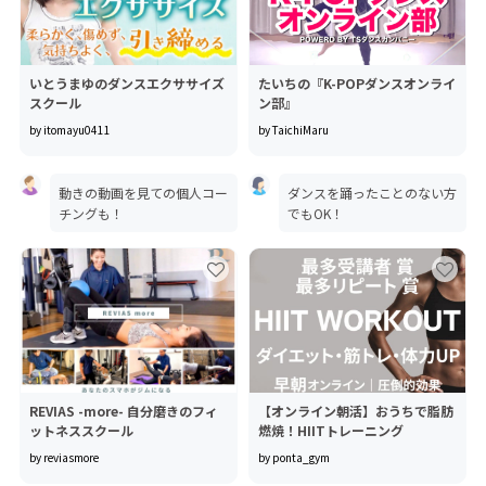
いとうまゆのダンスエクササイズ
たいちの『K-POPダンスオンライ
スクール
ン部』
by itomayu0411
by TaichiMaru
動きの動画を見ての個人コー
ダンスを踊ったことのない方
チングも！
でもOK！
REVIAS -more- 自分磨きのフィ
【オンライン朝活】おうちで脂肪
ットネススクール
燃焼！HIITトレーニング
by reviasmore
by ponta_gym