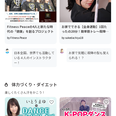
Fitness Peaceの4人と新たな時
お家でできる【全身運動】1回た
代の「健康」を創るプロジェクト
ったの20分！簡単筋トレ～殺陣エ
クササイズサロン～
by Fitness Peace
by sukedachiya18
日本全国、世界でも活動して
お家で気軽に殺陣の型も覚え
いる４人のインストラクタ
られる！？
ー！
体力づくり・ダイエット
楽しくたくさん汗をかこう！