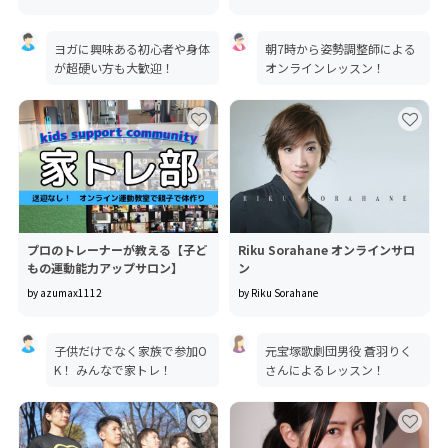
ヨガに興味ある初心者や身体
朝7時から姿勢調整師による
が超硬い方も大歓迎！
オンラインレッスン！
プロのトレーナーが教える【子ど
Riku Sorahane オンラインサロ
もの運動能力アップサロン】
ン
by azumax1112
by Riku Sorahane
子供だけでなく家族で参加O
元宝塚歌劇団男役 蒼羽りく
K！ みんなで家トレ！
さんによるレッスン！