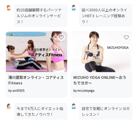
約20店舗展開するパーソナ
延べ3000人以上のオンライ
ルジムのオンラインサービ
ンHIITトレーニング経験あ
ス！
り！
滝川愛梨オンライン・コアティス
MIZUHO YOGA ONLINE～おう
Fitness
ちでヨガ～
by airi0505
by mizuhoyoga
今まで6万人にダイエット指
自宅で気軽にオンラインヨガ
導してきたノウハウ！
レッスン！