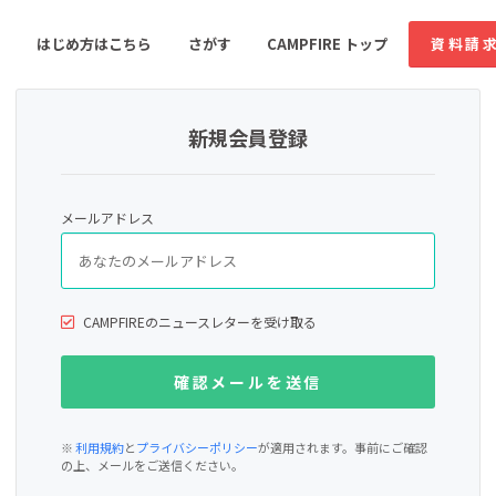
はじめ方はこちら
さがす
CAMPFIRE トップ
資料請
新規会員登録
すめのコミュニティ
人気のコミュニティ
新着のコミュ
メールアドレス
音楽
舞台・パフォーマンス
ゲーム・サービス開発
フード・飲食店
CAMPFIREのニュースレターを受け取る
書籍・雑誌出版
アニメ・漫画
ソーシャルグッド
ビューティー・ヘルス
※
利用規約
と
プライバシーポリシー
が適用されます。事前にご確認
の上、メールをご送信ください。