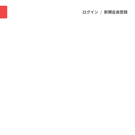
/
求
ログイン
新規会員登録
ニティ
プロダクト
ファッション
スポーツ
ケア
まちづくり・地域活性化