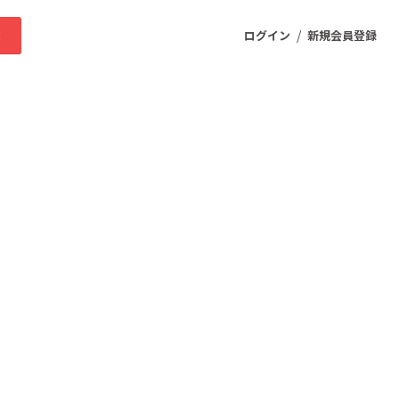
/
求
ログイン
新規会員登録
ニティ
プロダクト
ファッション
スポーツ
ケア
まちづくり・地域活性化