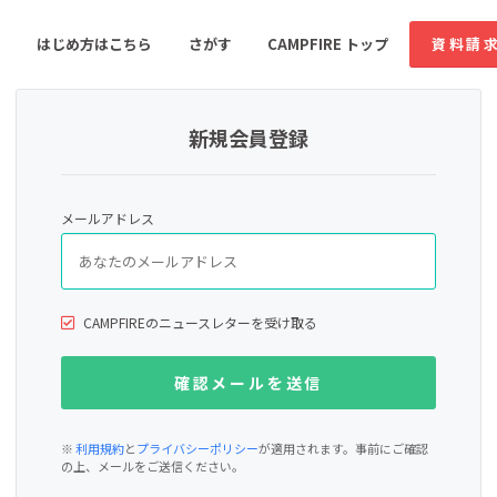
はじめ方はこちら
さがす
CAMPFIRE トップ
資料請
新規会員登録
すめのコミュニティ
人気のコミュニティ
新着のコミュ
メールアドレス
音楽
舞台・パフォーマンス
ゲーム・サービス開発
フード・飲食店
CAMPFIREのニュースレターを受け取る
書籍・雑誌出版
アニメ・漫画
ソーシャルグッド
ビューティー・ヘルス
※
利用規約
と
プライバシーポリシー
が適用されます。事前にご確認
の上、メールをご送信ください。