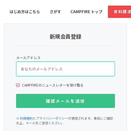
はじめ方はこちら
さがす
CAMPFIRE トップ
資料請
新規会員登録
すめのコミュニティ
人気のコミュニティ
新着のコミュ
メールアドレス
音楽
舞台・パフォーマンス
ゲーム・サービス開発
フード・飲食店
CAMPFIREのニュースレターを受け取る
書籍・雑誌出版
アニメ・漫画
ソーシャルグッド
ビューティー・ヘルス
※
利用規約
と
プライバシーポリシー
が適用されます。事前にご確認
の上、メールをご送信ください。