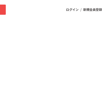
/
求
ログイン
新規会員登録
ニティ
プロダクト
ファッション
スポーツ
ケア
まちづくり・地域活性化