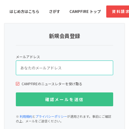
はじめ方はこちら
さがす
CAMPFIRE トップ
資料請
新規会員登録
すめのコミュニティ
人気のコミュニティ
新着のコミュ
メールアドレス
音楽
舞台・パフォーマンス
ゲーム・サービス開発
フード・飲食店
CAMPFIREのニュースレターを受け取る
書籍・雑誌出版
アニメ・漫画
ソーシャルグッド
ビューティー・ヘルス
※
利用規約
と
プライバシーポリシー
が適用されます。事前にご確認
の上、メールをご送信ください。