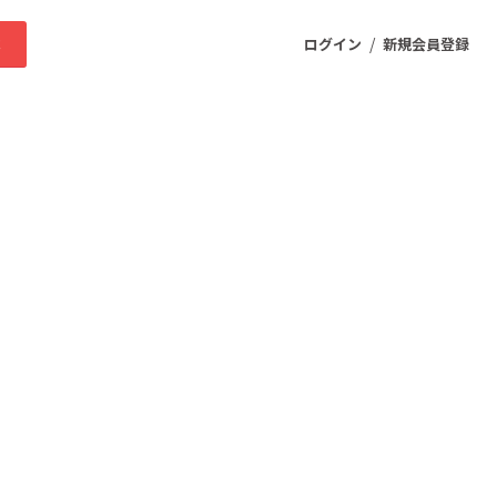
/
求
ログイン
新規会員登録
ニティ
プロダクト
ファッション
スポーツ
ケア
まちづくり・地域活性化