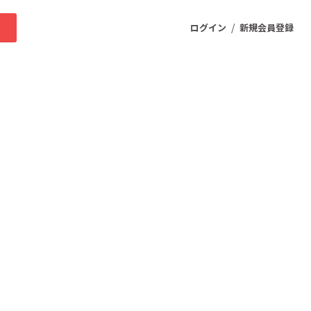
/
求
ログイン
新規会員登録
ニティ
プロダクト
ファッション
スポーツ
ケア
まちづくり・地域活性化