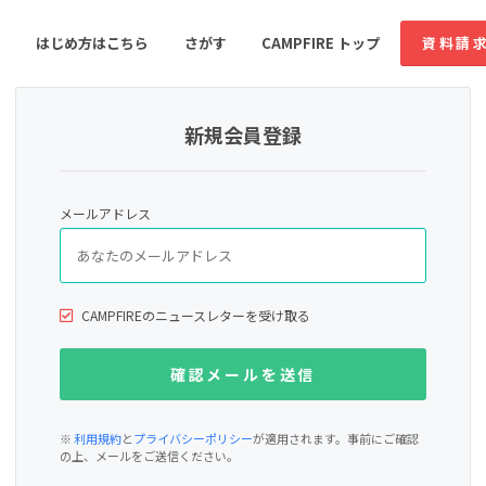
はじめ方はこちら
さがす
CAMPFIRE トップ
資料請
新規会員登録
すめのコミュニティ
人気のコミュニティ
新着のコミュ
メールアドレス
音楽
舞台・パフォーマンス
ゲーム・サービス開発
フード・飲食店
CAMPFIREのニュースレターを受け取る
書籍・雑誌出版
アニメ・漫画
ソーシャルグッド
ビューティー・ヘルス
※
利用規約
と
プライバシーポリシー
が適用されます。事前にご確認
の上、メールをご送信ください。