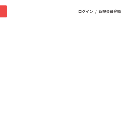
/
求
ログイン
新規会員登録
ニティ
プロダクト
ファッション
スポーツ
ケア
まちづくり・地域活性化