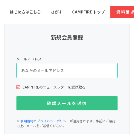
はじめ方はこちら
さがす
CAMPFIRE トップ
資料請
新規会員登録
すめのコミュニティ
人気のコミュニティ
新着のコミュ
メールアドレス
音楽
舞台・パフォーマンス
ゲーム・サービス開発
フード・飲食店
CAMPFIREのニュースレターを受け取る
書籍・雑誌出版
アニメ・漫画
ソーシャルグッド
ビューティー・ヘルス
※
利用規約
と
プライバシーポリシー
が適用されます。事前にご確認
の上、メールをご送信ください。