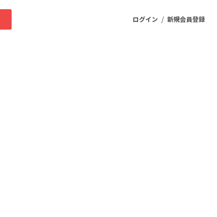
/
求
ログイン
新規会員登録
ニティ
プロダクト
ファッション
スポーツ
ケア
まちづくり・地域活性化