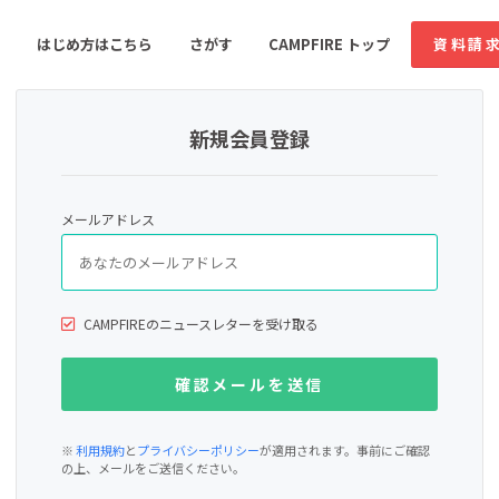
はじめ方はこちら
さがす
CAMPFIRE トップ
資料請
新規会員登録
すめのコミュニティ
人気のコミュニティ
新着のコミュ
メールアドレス
音楽
舞台・パフォーマンス
ゲーム・サービス開発
フード・飲食店
CAMPFIREのニュースレターを受け取る
書籍・雑誌出版
アニメ・漫画
ソーシャルグッド
ビューティー・ヘルス
※
利用規約
と
プライバシーポリシー
が適用されます。事前にご確認
の上、メールをご送信ください。