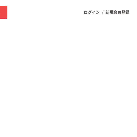
/
求
ログイン
新規会員登録
ニティ
プロダクト
ファッション
スポーツ
ケア
まちづくり・地域活性化