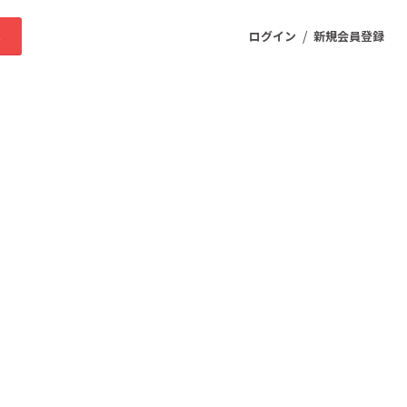
/
求
ログイン
新規会員登録
ニティ
プロダクト
ファッション
スポーツ
ケア
まちづくり・地域活性化