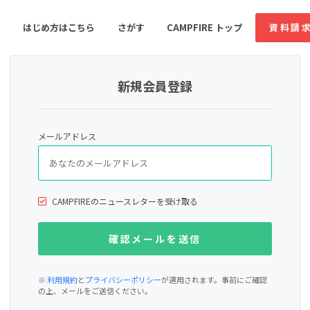
はじめ方はこちら
さがす
CAMPFIRE トップ
資料請
新規会員登録
すめのコミュニティ
人気のコミュニティ
新着のコミュ
メールアドレス
音楽
舞台・パフォーマンス
ゲーム・サービス開発
フード・飲食店
CAMPFIREのニュースレターを受け取る
書籍・雑誌出版
アニメ・漫画
ソーシャルグッド
ビューティー・ヘルス
※
利用規約
と
プライバシーポリシー
が適用されます。事前にご確認
の上、メールをご送信ください。