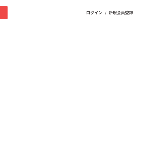
/
求
ログイン
新規会員登録
ニティ
プロダクト
ファッション
スポーツ
ケア
まちづくり・地域活性化