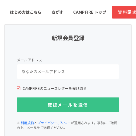
はじめ方はこちら
さがす
CAMPFIRE トップ
資料請
新規会員登録
すめのコミュニティ
人気のコミュニティ
新着のコミュ
メールアドレス
音楽
舞台・パフォーマンス
ゲーム・サービス開発
フード・飲食店
CAMPFIREのニュースレターを受け取る
書籍・雑誌出版
アニメ・漫画
ソーシャルグッド
ビューティー・ヘルス
※
利用規約
と
プライバシーポリシー
が適用されます。事前にご確認
の上、メールをご送信ください。