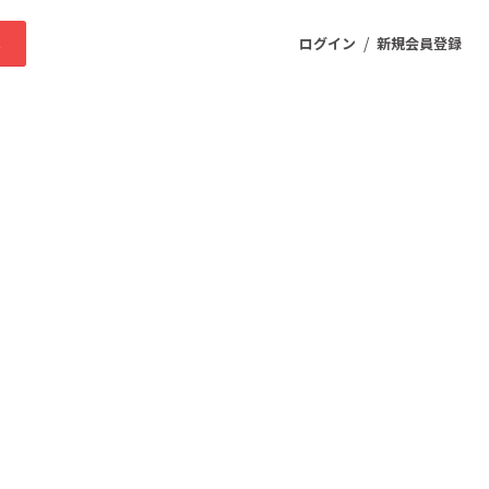
/
求
ログイン
新規会員登録
ニティ
プロダクト
ファッション
スポーツ
ケア
まちづくり・地域活性化