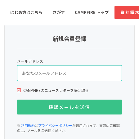
はじめ方はこちら
さがす
CAMPFIRE トップ
資料請
新規会員登録
すめのコミュニティ
人気のコミュニティ
新着のコミュ
メールアドレス
音楽
舞台・パフォーマンス
ゲーム・サービス開発
フード・飲食店
CAMPFIREのニュースレターを受け取る
書籍・雑誌出版
アニメ・漫画
ソーシャルグッド
ビューティー・ヘルス
※
利用規約
と
プライバシーポリシー
が適用されます。事前にご確認
の上、メールをご送信ください。