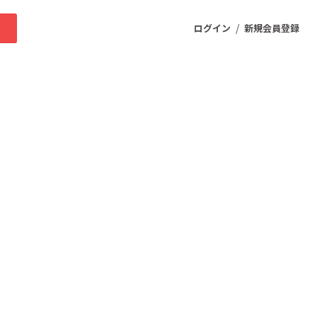
/
求
ログイン
新規会員登録
ニティ
プロダクト
ファッション
スポーツ
ケア
まちづくり・地域活性化