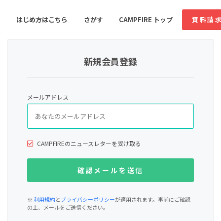
はじめ方はこちら
さがす
CAMPFIRE トップ
資料請
新規会員登録
すめのコミュニティ
人気のコミュニティ
新着のコミュ
メールアドレス
音楽
舞台・パフォーマンス
ゲーム・サービス開発
フード・飲食店
CAMPFIREのニュースレターを受け取る
書籍・雑誌出版
アニメ・漫画
ソーシャルグッド
ビューティー・ヘルス
※
利用規約
と
プライバシーポリシー
が適用されます。事前にご確認
の上、メールをご送信ください。