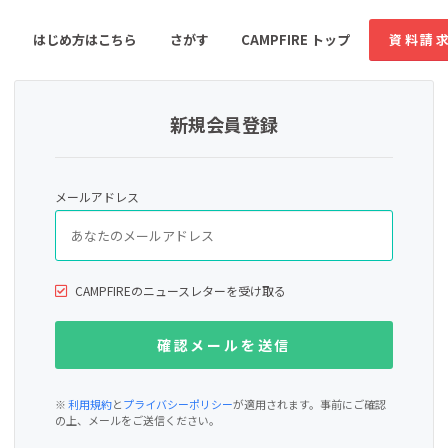
はじめ方はこちら
さがす
CAMPFIRE トップ
資料請
新規会員登録
すめのコミュニティ
人気のコミュニティ
新着のコミュ
メールアドレス
音楽
舞台・パフォーマンス
ゲーム・サービス開発
フード・飲食店
CAMPFIREのニュースレターを受け取る
書籍・雑誌出版
アニメ・漫画
ソーシャルグッド
ビューティー・ヘルス
※
利用規約
と
プライバシーポリシー
が適用されます。事前にご確認
の上、メールをご送信ください。