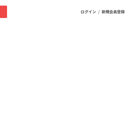
/
求
ログイン
新規会員登録
ニティ
プロダクト
ファッション
スポーツ
ケア
まちづくり・地域活性化