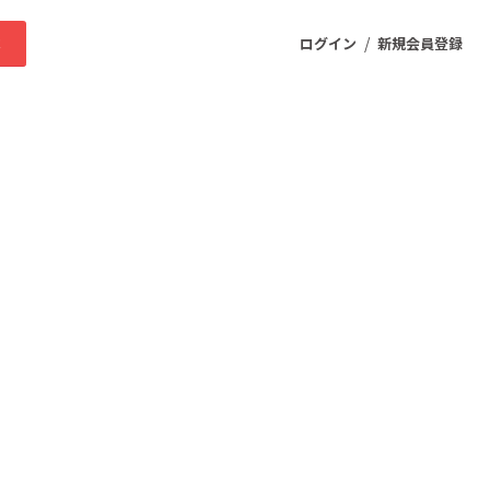
/
求
ログイン
新規会員登録
ニティ
プロダクト
ファッション
スポーツ
ケア
まちづくり・地域活性化