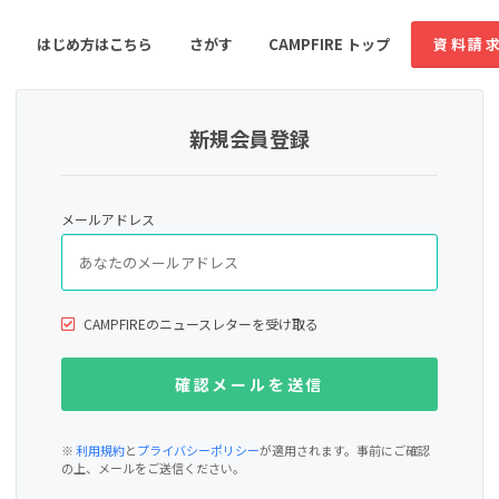
はじめ方はこちら
さがす
CAMPFIRE トップ
資料請
新規会員登録
すめのコミュニティ
人気のコミュニティ
新着のコミュ
メールアドレス
音楽
舞台・パフォーマンス
ゲーム・サービス開発
フード・飲食店
CAMPFIREのニュースレターを受け取る
書籍・雑誌出版
アニメ・漫画
ソーシャルグッド
ビューティー・ヘルス
※
利用規約
と
プライバシーポリシー
が適用されます。事前にご確認
の上、メールをご送信ください。