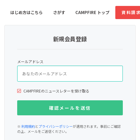
はじめ方はこちら
さがす
CAMPFIRE トップ
資料請
新規会員登録
すめのコミュニティ
人気のコミュニティ
新着のコミュ
メールアドレス
音楽
舞台・パフォーマンス
ゲーム・サービス開発
フード・飲食店
CAMPFIREのニュースレターを受け取る
書籍・雑誌出版
アニメ・漫画
ソーシャルグッド
ビューティー・ヘルス
※
利用規約
と
プライバシーポリシー
が適用されます。事前にご確認
の上、メールをご送信ください。