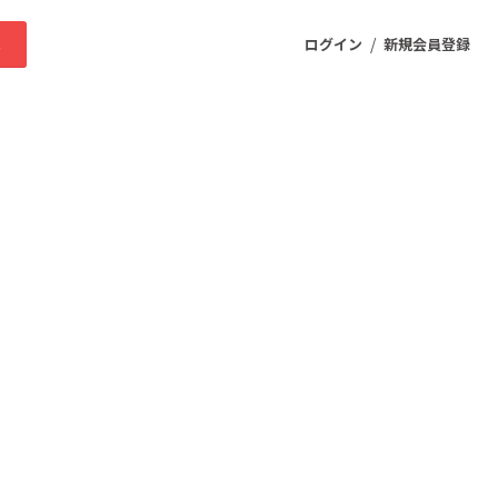
/
求
ログイン
新規会員登録
ニティ
プロダクト
ファッション
スポーツ
ケア
まちづくり・地域活性化