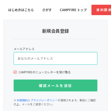
はじめ方はこちら
さがす
CAMPFIRE トップ
資料請
新規会員登録
すめのコミュニティ
人気のコミュニティ
新着のコミュ
メールアドレス
音楽
舞台・パフォーマンス
ゲーム・サービス開発
フード・飲食店
CAMPFIREのニュースレターを受け取る
書籍・雑誌出版
アニメ・漫画
ソーシャルグッド
ビューティー・ヘルス
※
利用規約
と
プライバシーポリシー
が適用されます。事前にご確認
の上、メールをご送信ください。