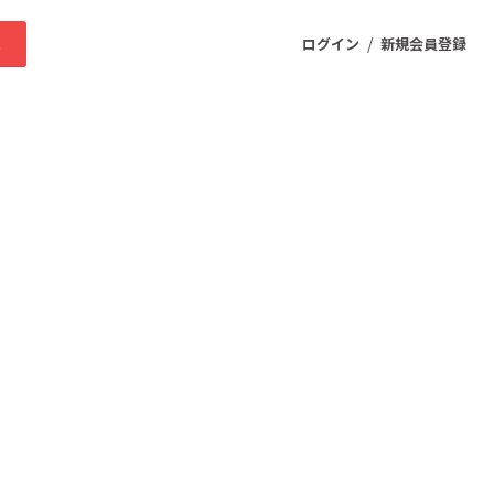
/
求
ログイン
新規会員登録
ニティ
プロダクト
ファッション
スポーツ
ケア
まちづくり・地域活性化