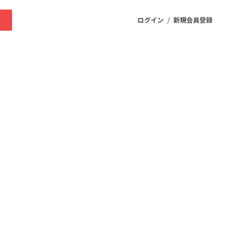
/
求
ログイン
新規会員登録
ニティ
プロダクト
ファッション
スポーツ
ケア
まちづくり・地域活性化