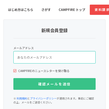
はじめ方はこちら
さがす
CAMPFIRE トップ
資料請
新規会員登録
すめのコミュニティ
人気のコミュニティ
新着のコミュ
メールアドレス
音楽
舞台・パフォーマンス
ゲーム・サービス開発
フード・飲食店
CAMPFIREのニュースレターを受け取る
書籍・雑誌出版
アニメ・漫画
ソーシャルグッド
ビューティー・ヘルス
※
利用規約
と
プライバシーポリシー
が適用されます。事前にご確認
の上、メールをご送信ください。