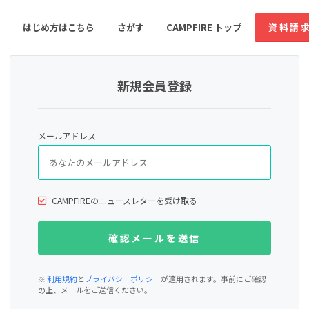
はじめ方はこちら
さがす
CAMPFIRE トップ
資料請
新規会員登録
すめのコミュニティ
人気のコミュニティ
新着のコミュ
メールアドレス
音楽
舞台・パフォーマンス
ゲーム・サービス開発
フード・飲食店
CAMPFIREのニュースレターを受け取る
書籍・雑誌出版
アニメ・漫画
ソーシャルグッド
ビューティー・ヘルス
※
利用規約
と
プライバシーポリシー
が適用されます。事前にご確認
の上、メールをご送信ください。