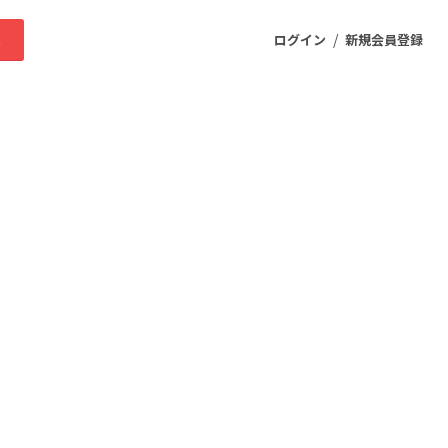
/
求
ログイン
新規会員登録
ニティ
プロダクト
ファッション
スポーツ
ケア
まちづくり・地域活性化