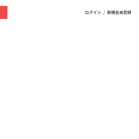
/
求
ログイン
新規会員登録
ニティ
プロダクト
ファッション
スポーツ
ケア
まちづくり・地域活性化