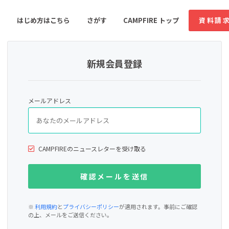
はじめ方はこちら
さがす
CAMPFIRE トップ
資料請
新規会員登録
すめのコミュニティ
人気のコミュニティ
新着のコミュ
メールアドレス
音楽
舞台・パフォーマンス
ゲーム・サービス開発
フード・飲食店
CAMPFIREのニュースレターを受け取る
書籍・雑誌出版
アニメ・漫画
ソーシャルグッド
ビューティー・ヘルス
※
利用規約
と
プライバシーポリシー
が適用されます。事前にご確認
の上、メールをご送信ください。