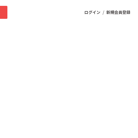
/
求
ログイン
新規会員登録
ニティ
プロダクト
ファッション
スポーツ
ケア
まちづくり・地域活性化