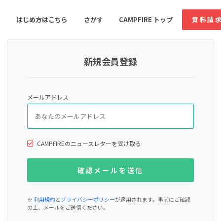
はじめ方はこちら
さがす
CAMPFIRE トップ
資料請
新規会員登録
すめのコミュニティ
人気のコミュニティ
新着のコミュ
メールアドレス
音楽
舞台・パフォーマンス
ゲーム・サービス開発
フード・飲食店
CAMPFIREのニュースレターを受け取る
書籍・雑誌出版
アニメ・漫画
ソーシャルグッド
ビューティー・ヘルス
※
利用規約
と
プライバシーポリシー
が適用されます。事前にご確認
の上、メールをご送信ください。