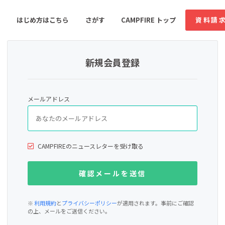
はじめ方はこちら
さがす
CAMPFIRE トップ
資料請
新規会員登録
すめのコミュニティ
人気のコミュニティ
新着のコミュ
メールアドレス
音楽
舞台・パフォーマンス
ゲーム・サービス開発
フード・飲食店
CAMPFIREのニュースレターを受け取る
書籍・雑誌出版
アニメ・漫画
ソーシャルグッド
ビューティー・ヘルス
※
利用規約
と
プライバシーポリシー
が適用されます。事前にご確認
の上、メールをご送信ください。