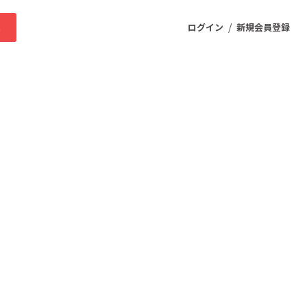
/
求
ログイン
新規会員登録
ニティ
プロダクト
ファッション
スポーツ
ケア
まちづくり・地域活性化