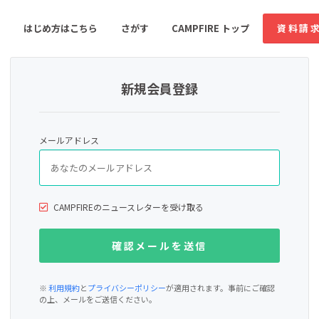
はじめ方はこちら
さがす
CAMPFIRE トップ
資料請
新規会員登録
すめのコミュニティ
人気のコミュニティ
新着のコミュ
メールアドレス
音楽
舞台・パフォーマンス
ゲーム・サービス開発
フード・飲食店
CAMPFIREのニュースレターを受け取る
書籍・雑誌出版
アニメ・漫画
ソーシャルグッド
ビューティー・ヘルス
※
利用規約
と
プライバシーポリシー
が適用されます。事前にご確認
の上、メールをご送信ください。