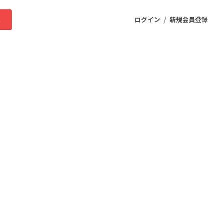
/
求
ログイン
新規会員登録
ニティ
プロダクト
ファッション
スポーツ
ケア
まちづくり・地域活性化