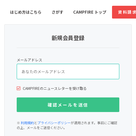
はじめ方はこちら
さがす
CAMPFIRE トップ
資料請
新規会員登録
すめのコミュニティ
人気のコミュニティ
新着のコミュ
メールアドレス
音楽
舞台・パフォーマンス
ゲーム・サービス開発
フード・飲食店
CAMPFIREのニュースレターを受け取る
書籍・雑誌出版
アニメ・漫画
ソーシャルグッド
ビューティー・ヘルス
※
利用規約
と
プライバシーポリシー
が適用されます。事前にご確認
の上、メールをご送信ください。