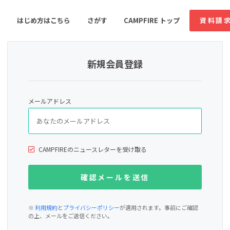
はじめ方はこちら
さがす
CAMPFIRE トップ
資料請
新規会員登録
すめのコミュニティ
人気のコミュニティ
新着のコミュ
メールアドレス
音楽
舞台・パフォーマンス
ゲーム・サービス開発
フード・飲食店
CAMPFIREのニュースレターを受け取る
書籍・雑誌出版
アニメ・漫画
ソーシャルグッド
ビューティー・ヘルス
※
利用規約
と
プライバシーポリシー
が適用されます。事前にご確認
の上、メールをご送信ください。