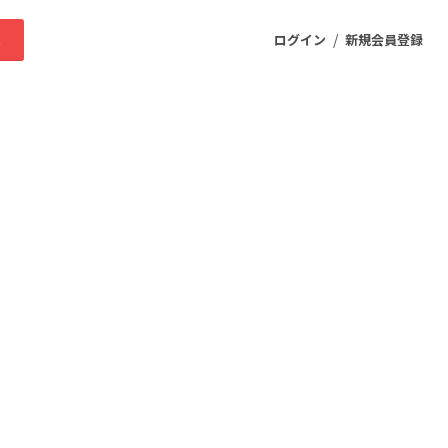
/
求
ログイン
新規会員登録
ニティ
プロダクト
ファッション
スポーツ
ケア
まちづくり・地域活性化