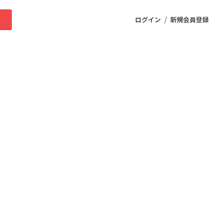
/
求
ログイン
新規会員登録
ニティ
プロダクト
ファッション
スポーツ
ケア
まちづくり・地域活性化