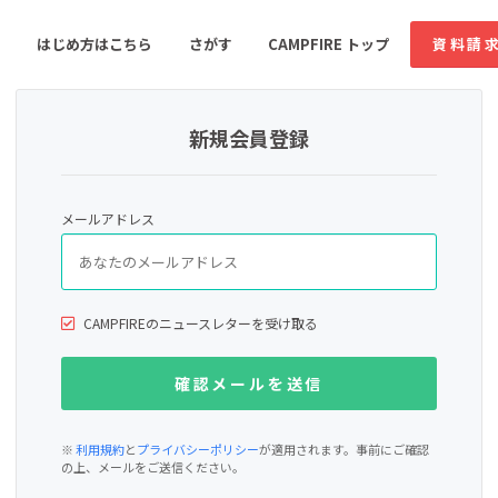
はじめ方はこちら
さがす
CAMPFIRE トップ
資料請
新規会員登録
すめのコミュニティ
人気のコミュニティ
新着のコミュ
メールアドレス
音楽
舞台・パフォーマンス
ゲーム・サービス開発
フード・飲食店
CAMPFIREのニュースレターを受け取る
書籍・雑誌出版
アニメ・漫画
ソーシャルグッド
ビューティー・ヘルス
※
利用規約
と
プライバシーポリシー
が適用されます。事前にご確認
の上、メールをご送信ください。