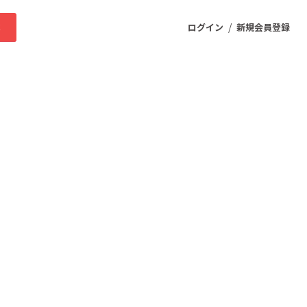
/
求
ログイン
新規会員登録
ニティ
プロダクト
ファッション
スポーツ
ケア
まちづくり・地域活性化