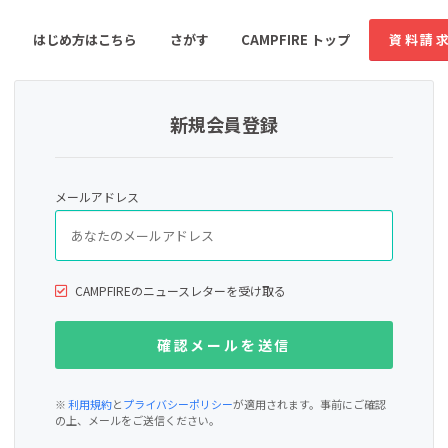
はじめ方はこちら
さがす
CAMPFIRE トップ
資料請
新規会員登録
すめのコミュニティ
人気のコミュニティ
新着のコミュ
メールアドレス
音楽
舞台・パフォーマンス
ゲーム・サービス開発
フード・飲食店
CAMPFIREのニュースレターを受け取る
書籍・雑誌出版
アニメ・漫画
ソーシャルグッド
ビューティー・ヘルス
※
利用規約
と
プライバシーポリシー
が適用されます。事前にご確認
の上、メールをご送信ください。