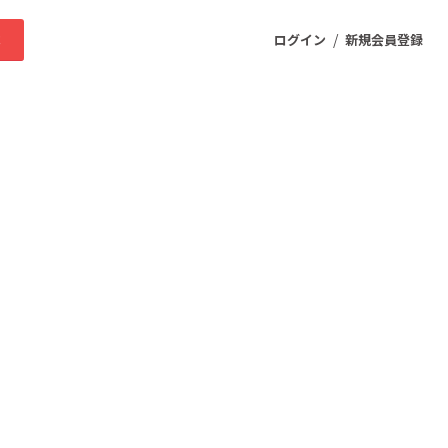
/
求
ログイン
新規会員登録
ニティ
プロダクト
ファッション
スポーツ
ケア
まちづくり・地域活性化