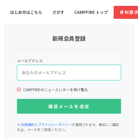
はじめ方はこちら
さがす
CAMPFIRE トップ
資料請
新規会員登録
すめのコミュニティ
人気のコミュニティ
新着のコミュ
メールアドレス
音楽
舞台・パフォーマンス
ゲーム・サービス開発
フード・飲食店
CAMPFIREのニュースレターを受け取る
書籍・雑誌出版
アニメ・漫画
ソーシャルグッド
ビューティー・ヘルス
※
利用規約
と
プライバシーポリシー
が適用されます。事前にご確認
の上、メールをご送信ください。