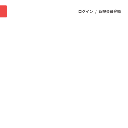
/
求
ログイン
新規会員登録
ニティ
プロダクト
ファッション
スポーツ
ケア
まちづくり・地域活性化