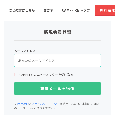
はじめ方はこちら
さがす
CAMPFIRE トップ
資料請
新規会員登録
すめのコミュニティ
人気のコミュニティ
新着のコミュ
メールアドレス
音楽
舞台・パフォーマンス
ゲーム・サービス開発
フード・飲食店
CAMPFIREのニュースレターを受け取る
書籍・雑誌出版
アニメ・漫画
ソーシャルグッド
ビューティー・ヘルス
※
利用規約
と
プライバシーポリシー
が適用されます。事前にご確認
の上、メールをご送信ください。