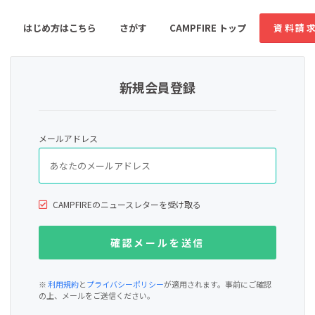
はじめ方はこちら
さがす
CAMPFIRE トップ
資料請
新規会員登録
すめのコミュニティ
人気のコミュニティ
新着のコミュ
メールアドレス
音楽
舞台・パフォーマンス
ゲーム・サービス開発
フード・飲食店
CAMPFIREのニュースレターを受け取る
書籍・雑誌出版
アニメ・漫画
ソーシャルグッド
ビューティー・ヘルス
※
利用規約
と
プライバシーポリシー
が適用されます。事前にご確認
の上、メールをご送信ください。