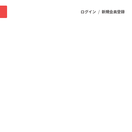
/
求
ログイン
新規会員登録
ニティ
プロダクト
ファッション
スポーツ
ケア
まちづくり・地域活性化