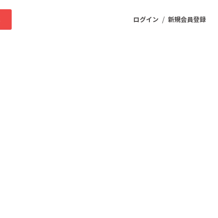
/
求
ログイン
新規会員登録
ニティ
プロダクト
ファッション
スポーツ
ケア
まちづくり・地域活性化