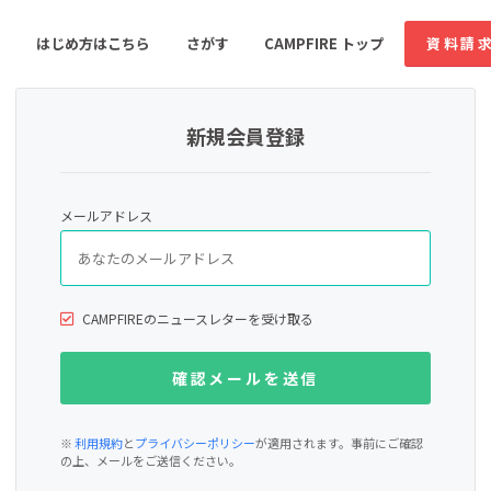
はじめ方はこちら
さがす
CAMPFIRE トップ
資料請
新規会員登録
すめのコミュニティ
人気のコミュニティ
新着のコミュ
メールアドレス
音楽
舞台・パフォーマンス
ゲーム・サービス開発
フード・飲食店
CAMPFIREのニュースレターを受け取る
書籍・雑誌出版
アニメ・漫画
ソーシャルグッド
ビューティー・ヘルス
※
利用規約
と
プライバシーポリシー
が適用されます。事前にご確認
の上、メールをご送信ください。