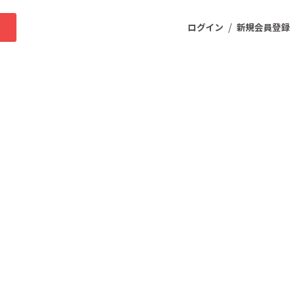
/
求
ログイン
新規会員登録
ニティ
プロダクト
ファッション
スポーツ
ケア
まちづくり・地域活性化