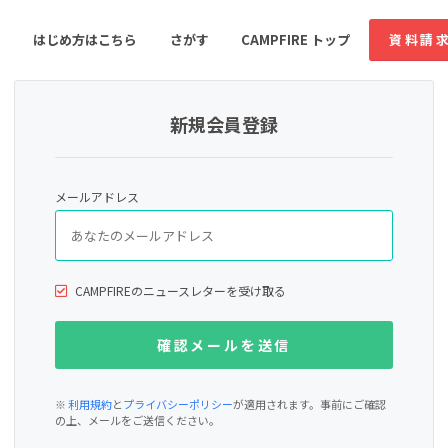
はじめ方はこちら
さがす
CAMPFIRE トップ
資料請
新規会員登録
すめのコミュニティ
人気のコミュニティ
新着のコミュ
メールアドレス
音楽
舞台・パフォーマンス
ゲーム・サービス開発
フード・飲食店
CAMPFIREのニュースレターを受け取る
書籍・雑誌出版
アニメ・漫画
ソーシャルグッド
ビューティー・ヘルス
※
利用規約
と
プライバシーポリシー
が適用されます。事前にご確認
の上、メールをご送信ください。