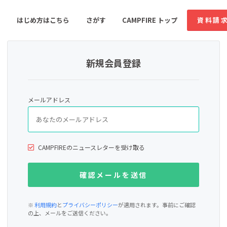
はじめ方はこちら
さがす
CAMPFIRE トップ
資料請
新規会員登録
すめのコミュニティ
人気のコミュニティ
新着のコミュ
メールアドレス
音楽
舞台・パフォーマンス
ゲーム・サービス開発
フード・飲食店
CAMPFIREのニュースレターを受け取る
書籍・雑誌出版
アニメ・漫画
ソーシャルグッド
ビューティー・ヘルス
※
利用規約
と
プライバシーポリシー
が適用されます。事前にご確認
の上、メールをご送信ください。