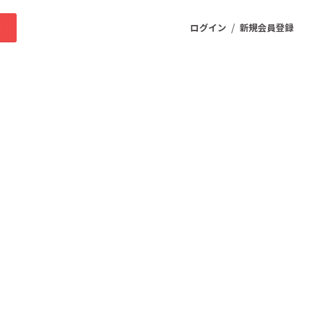
/
求
ログイン
新規会員登録
ニティ
プロダクト
ファッション
スポーツ
ケア
まちづくり・地域活性化