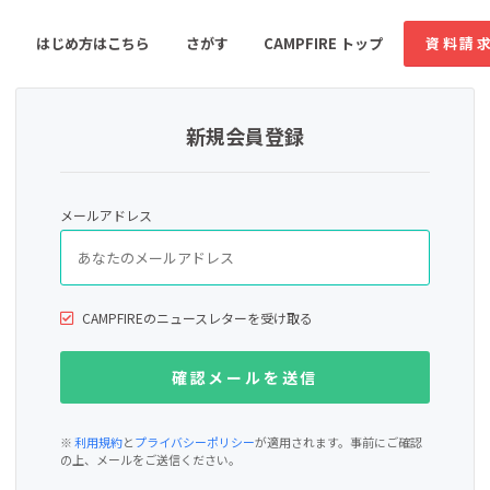
はじめ方はこちら
さがす
CAMPFIRE トップ
資料請
新規会員登録
すめのコミュニティ
人気のコミュニティ
新着のコミュ
メールアドレス
音楽
舞台・パフォーマンス
ゲーム・サービス開発
フード・飲食店
CAMPFIREのニュースレターを受け取る
書籍・雑誌出版
アニメ・漫画
ソーシャルグッド
ビューティー・ヘルス
※
利用規約
と
プライバシーポリシー
が適用されます。事前にご確認
の上、メールをご送信ください。