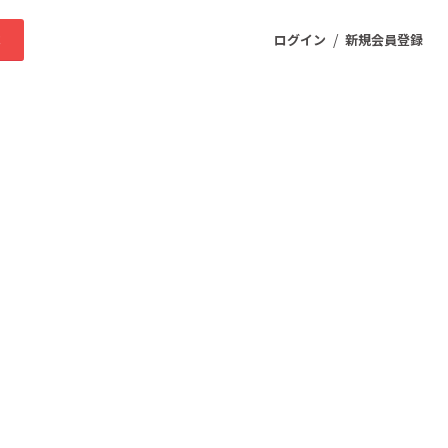
/
求
ログイン
新規会員登録
ニティ
プロダクト
ファッション
スポーツ
ケア
まちづくり・地域活性化