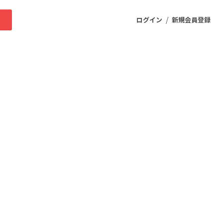
/
求
ログイン
新規会員登録
ニティ
プロダクト
ファッション
スポーツ
ケア
まちづくり・地域活性化