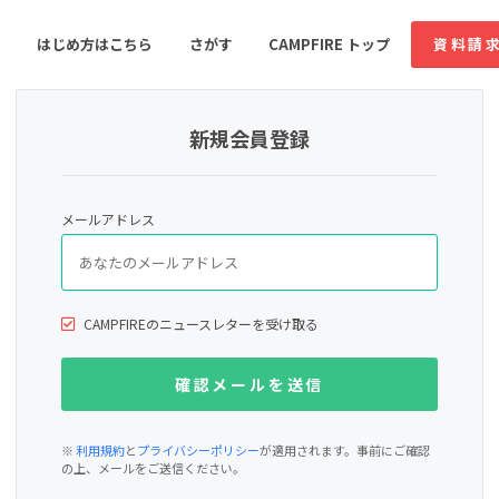
はじめ方はこちら
さがす
CAMPFIRE トップ
資料請
新規会員登録
すめのコミュニティ
人気のコミュニティ
新着のコミュ
メールアドレス
音楽
舞台・パフォーマンス
ゲーム・サービス開発
フード・飲食店
CAMPFIREのニュースレターを受け取る
書籍・雑誌出版
アニメ・漫画
ソーシャルグッド
ビューティー・ヘルス
※
利用規約
と
プライバシーポリシー
が適用されます。事前にご確認
の上、メールをご送信ください。