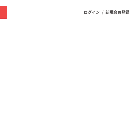
/
求
ログイン
新規会員登録
ニティ
プロダクト
ファッション
スポーツ
ケア
まちづくり・地域活性化