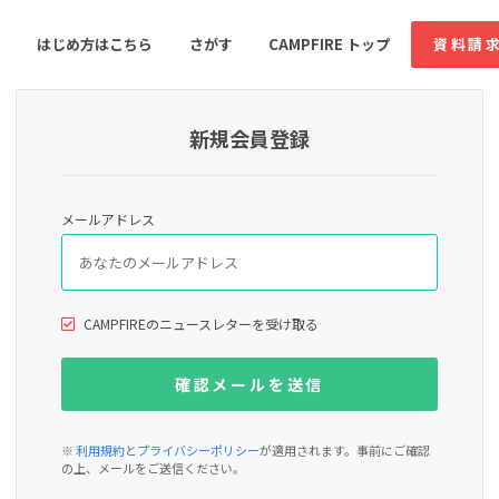
はじめ方はこちら
さがす
CAMPFIRE トップ
資料請
新規会員登録
すめのコミュニティ
人気のコミュニティ
新着のコミュ
メールアドレス
音楽
舞台・パフォーマンス
ゲーム・サービス開発
フード・飲食店
CAMPFIREのニュースレターを受け取る
書籍・雑誌出版
アニメ・漫画
ソーシャルグッド
ビューティー・ヘルス
※
利用規約
と
プライバシーポリシー
が適用されます。事前にご確認
の上、メールをご送信ください。