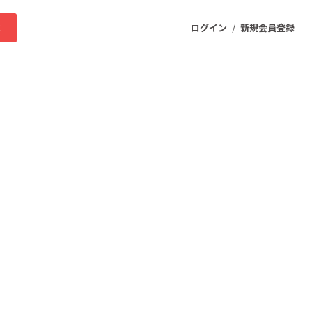
/
求
ログイン
新規会員登録
ニティ
プロダクト
ファッション
スポーツ
ケア
まちづくり・地域活性化