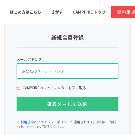
はじめ方はこちら
さがす
CAMPFIRE トップ
資料請
新規会員登録
すめのコミュニティ
人気のコミュニティ
新着のコミュ
メールアドレス
音楽
舞台・パフォーマンス
ゲーム・サービス開発
フード・飲食店
CAMPFIREのニュースレターを受け取る
書籍・雑誌出版
アニメ・漫画
ソーシャルグッド
ビューティー・ヘルス
※
利用規約
と
プライバシーポリシー
が適用されます。事前にご確認
の上、メールをご送信ください。