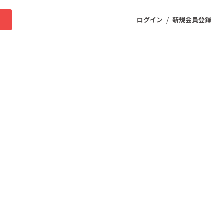
/
求
ログイン
新規会員登録
ニティ
プロダクト
ファッション
スポーツ
ケア
まちづくり・地域活性化