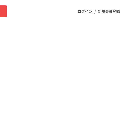
/
求
ログイン
新規会員登録
ニティ
プロダクト
ファッション
スポーツ
ケア
まちづくり・地域活性化