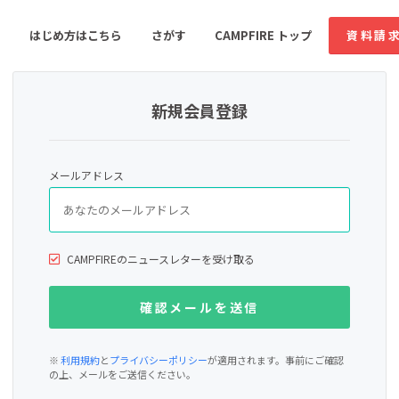
はじめ方はこちら
さがす
CAMPFIRE トップ
資料請
新規会員登録
すめのコミュニティ
人気のコミュニティ
新着のコミュ
メールアドレス
音楽
舞台・パフォーマンス
ゲーム・サービス開発
フード・飲食店
CAMPFIREのニュースレターを受け取る
書籍・雑誌出版
アニメ・漫画
ソーシャルグッド
ビューティー・ヘルス
※
利用規約
と
プライバシーポリシー
が適用されます。事前にご確認
の上、メールをご送信ください。