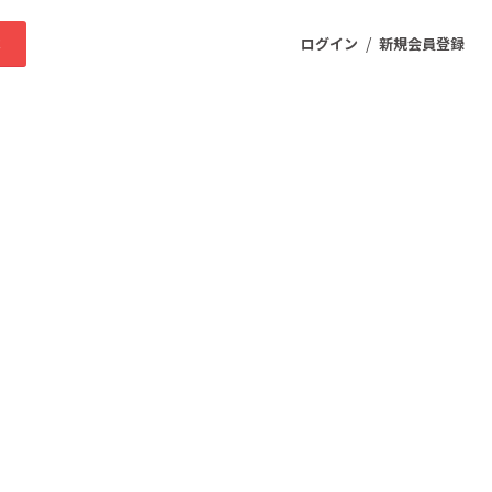
/
求
ログイン
新規会員登録
ニティ
プロダクト
ファッション
スポーツ
ケア
まちづくり・地域活性化