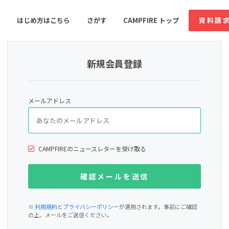
はじめ方はこちら
さがす
CAMPFIRE トップ
資料請
新規会員登録
すめのコミュニティ
人気のコミュニティ
新着のコミュ
メールアドレス
音楽
舞台・パフォーマンス
ゲーム・サービス開発
フード・飲食店
CAMPFIREのニュースレターを受け取る
書籍・雑誌出版
アニメ・漫画
ソーシャルグッド
ビューティー・ヘルス
※
利用規約
と
プライバシーポリシー
が適用されます。事前にご確認
の上、メールをご送信ください。