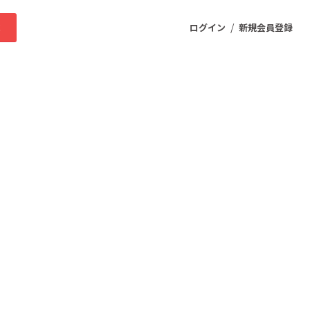
/
求
ログイン
新規会員登録
ニティ
プロダクト
ファッション
スポーツ
ケア
まちづくり・地域活性化