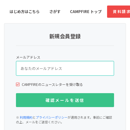
はじめ方はこちら
さがす
CAMPFIRE トップ
資料請
新規会員登録
すめのコミュニティ
人気のコミュニティ
新着のコミュ
メールアドレス
音楽
舞台・パフォーマンス
ゲーム・サービス開発
フード・飲食店
CAMPFIREのニュースレターを受け取る
書籍・雑誌出版
アニメ・漫画
ソーシャルグッド
ビューティー・ヘルス
※
利用規約
と
プライバシーポリシー
が適用されます。事前にご確認
の上、メールをご送信ください。