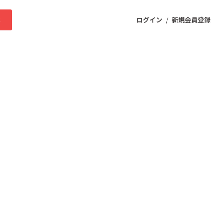
/
求
ログイン
新規会員登録
ニティ
プロダクト
ファッション
スポーツ
ケア
まちづくり・地域活性化