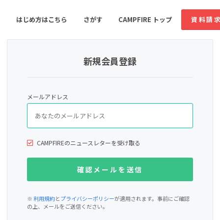
はじめ方はこちら
さがす
CAMPFIRE トップ
資料請
新規会員登録
すめのコミュニティ
人気のコミュニティ
新着のコミュ
メールアドレス
音楽
舞台・パフォーマンス
ゲーム・サービス開発
フード・飲食店
CAMPFIREのニュースレターを受け取る
書籍・雑誌出版
アニメ・漫画
ソーシャルグッド
ビューティー・ヘルス
※
利用規約
と
プライバシーポリシー
が適用されます。事前にご確認
の上、メールをご送信ください。