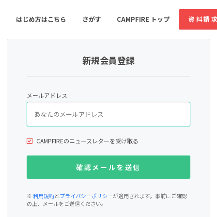
はじめ方はこちら
さがす
CAMPFIRE トップ
資料請
新規会員登録
すめのコミュニティ
人気のコミュニティ
新着のコミュ
メールアドレス
音楽
舞台・パフォーマンス
ゲーム・サービス開発
フード・飲食店
CAMPFIREのニュースレターを受け取る
書籍・雑誌出版
アニメ・漫画
ソーシャルグッド
ビューティー・ヘルス
※
利用規約
と
プライバシーポリシー
が適用されます。事前にご確認
の上、メールをご送信ください。