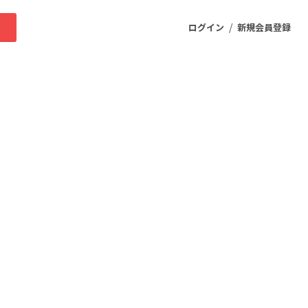
/
求
ログイン
新規会員登録
ニティ
プロダクト
ファッション
スポーツ
ケア
まちづくり・地域活性化