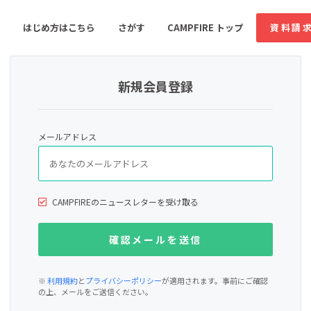
はじめ方はこちら
さがす
CAMPFIRE トップ
資料請
新規会員登録
すめのコミュニティ
人気のコミュニティ
新着のコミュ
メールアドレス
音楽
舞台・パフォーマンス
ゲーム・サービス開発
フード・飲食店
CAMPFIREのニュースレターを受け取る
書籍・雑誌出版
アニメ・漫画
ソーシャルグッド
ビューティー・ヘルス
※
利用規約
と
プライバシーポリシー
が適用されます。事前にご確認
の上、メールをご送信ください。