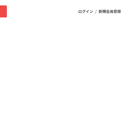
/
求
ログイン
新規会員登録
ニティ
プロダクト
ファッション
スポーツ
ケア
まちづくり・地域活性化