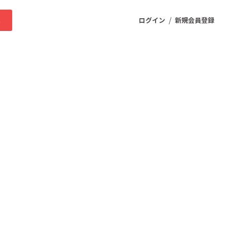
/
求
ログイン
新規会員登録
ニティ
プロダクト
ファッション
スポーツ
ケア
まちづくり・地域活性化