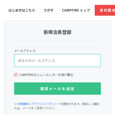
はじめ方はこちら
さがす
CAMPFIRE トップ
資料請
新規会員登録
すめのコミュニティ
人気のコミュニティ
新着のコミュ
メールアドレス
音楽
舞台・パフォーマンス
ゲーム・サービス開発
フード・飲食店
CAMPFIREのニュースレターを受け取る
書籍・雑誌出版
アニメ・漫画
ソーシャルグッド
ビューティー・ヘルス
※
利用規約
と
プライバシーポリシー
が適用されます。事前にご確認
の上、メールをご送信ください。