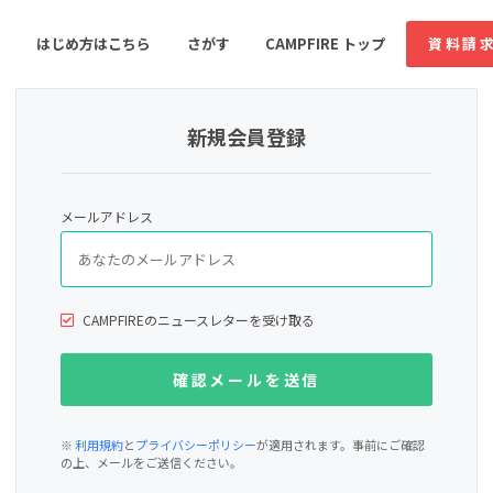
はじめ方はこちら
さがす
CAMPFIRE トップ
資料請
新規会員登録
すめのコミュニティ
人気のコミュニティ
新着のコミュ
メールアドレス
音楽
舞台・パフォーマンス
ゲーム・サービス開発
フード・飲食店
CAMPFIREのニュースレターを受け取る
書籍・雑誌出版
アニメ・漫画
ソーシャルグッド
ビューティー・ヘルス
※
利用規約
と
プライバシーポリシー
が適用されます。事前にご確認
の上、メールをご送信ください。