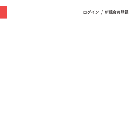
/
求
ログイン
新規会員登録
ニティ
プロダクト
ファッション
スポーツ
ケア
まちづくり・地域活性化