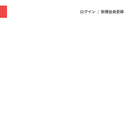
/
求
ログイン
新規会員登録
ニティ
プロダクト
ファッション
スポーツ
ケア
まちづくり・地域活性化