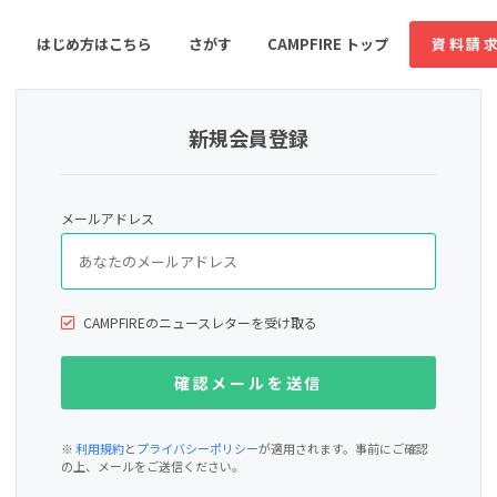
はじめ方はこちら
さがす
CAMPFIRE トップ
資料請
新規会員登録
すめのコミュニティ
人気のコミュニティ
新着のコミュ
メールアドレス
音楽
舞台・パフォーマンス
ゲーム・サービス開発
フード・飲食店
CAMPFIREのニュースレターを受け取る
書籍・雑誌出版
アニメ・漫画
ソーシャルグッド
ビューティー・ヘルス
※
利用規約
と
プライバシーポリシー
が適用されます。事前にご確認
の上、メールをご送信ください。